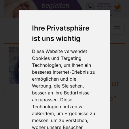
Ihre Privatsphäre
Toggle
naviga
ist uns wichtig
Diese Website verwendet
Cookies und Targeting
Technologien, um Ihnen ein
besseres Internet-Erlebnis zu
st
"Die
ermöglichen und die
nd
Babymassage ist
Werbung, die Sie sehen,
bei uns
besser an Ihre Bedürfnisse
Familiensache"
anzupassen. Diese
Technologien nutzen wir
außerdem, um Ergebnisse zu
messen, um zu verstehen,
woher unsere Besucher