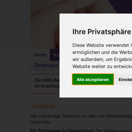
Ihre Privatsphäre
Diese Website verwendet C
ermöglichen und die Werbu
Home
KursleiterIn werden
Mehr erfahr
wir außerdem, um Ergebni
Zielgruppe
Voraussetzungen
Inhalte
Website weiter zu entwicke
Alle akzeptieren
Einste
Die IAIM-Babymassage-KursleiterInnen-Ausbil
Im Anschluss vertiefen Sie im
Zertifizierungsp
Termine
Die vollständige Teilnahme an allen vier Weiterbildun
notwendig.
Für Teilnehmer in Deutschland:
Die Vorlage eines 