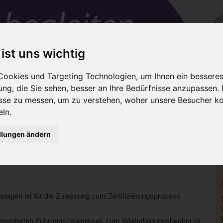
 ist uns wichtig
ookies und Targeting Technologien, um Ihnen ein besseres 
ng, die Sie sehen, besser an Ihre Bedürfnisse anzupassen.
en
IAIM-Trainer
Netzwerke
Für Eltern
sse zu messen, um zu verstehen, woher unsere Besucher 
Zertifizierung
Kosten
Team-Fortbildung
Termin
ln.
llungen ändern
dung umfasst in
der ersten Phase vier Weiterbildungstage.
rozess als zweite Phase
Ihre Kenntnisse und schließen mit dem
I
gstagen ist für die Zulassung zum Zertifizierungsprozess
erweiterten Führungszeugnisses zum Weiterbildungsbeginn ist