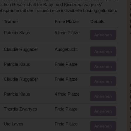
utschen Gesellschaft für Baby- und Kindermassage e.V.
 Absprache mit der Trainerin eine individuelle Lösung gefunden.
Trainer
Freie Plätze
Details
Patricia Klaus
5 freie Plätze
Ansehen
Claudia Ruggaber
Ausgebucht
Ansehen
Patricia Klaus
Freie Plätze
Ansehen
Claudia Ruggaber
Freie Plätze
Ansehen
Patricia Klaus
4 freie Plätze
Ansehen
Thordis Zwartyes
Freie Plätze
Ansehen
Ute Laves
Freie Plätze
Ansehen