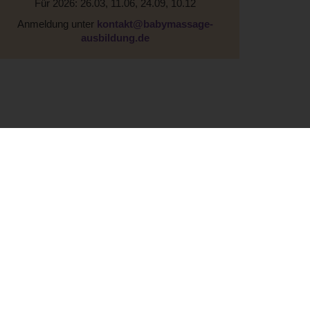
Für 2026: 26.03, 11.06, 24.09, 10.12
Anmeldung unter
kontakt@babymassage-
ausbildung.de
Cookie-Einstellungen