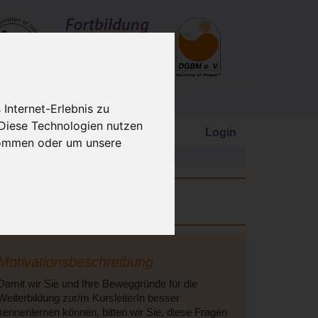
Internet-Erlebnis zu
 Diese Technologien nutzen
Login
kommen oder um unsere
e/Anmeldung
AIM-Zertifikat
ab.
Motivationsbeschreibung
Damit wir Sie und Ihre Beweggründe für die
Weiterbildung zur/m KursleiterIn besser
kennenlernen können, bitten wir Sie, diese Fragen