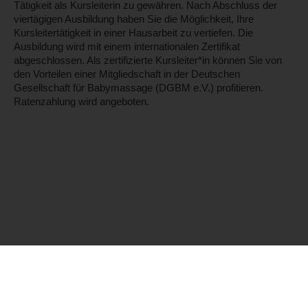
Tätigkeit als Kursleiterin zu gewähren. Nach Abschluss der
viertägigen Ausbildung haben Sie die Möglichkeit, Ihre
Kursleitertätigkeit in einer Hausarbeit zu vertiefen. Die
Ausbildung wird mit einem internationalen Zertifikat
abgeschlossen. Als zertifizierte Kursleiter*in können Sie von
den Vorteilen einer Mitgliedschaft in der Deutschen
Gesellschaft für Babymassage (DGBM e.V.) profitieren.
Ratenzahlung wird angeboten.