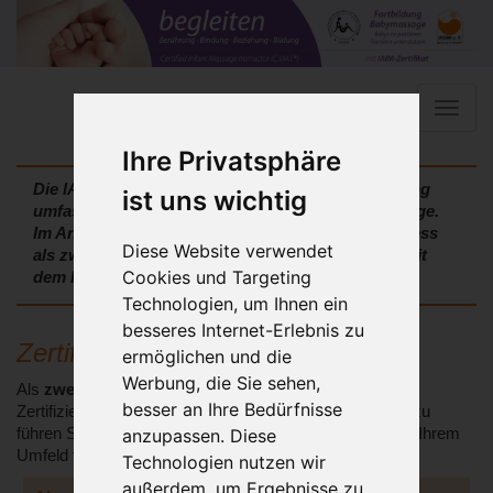
Toggle
naviga
Ihre Privatsphäre
Die IAIM-Babymassage-KursleiterInnen-Ausbildung
ist uns wichtig
umfasst in
der ersten Phase vier Weiterbildungstage.
Im Anschluss vertiefen Sie im
Zertifizierungsprozess
Diese Website verwendet
als zweite Phase
Ihre Kenntnisse und schließen mit
Cookies und Targeting
dem
IAIM-Zertifikat
ab.
Technologien, um Ihnen ein
besseres Internet-Erlebnis zu
Zertifizierungsprozess
ermöglichen und die
Werbung, die Sie sehen,
Als
zweiter Teil der Fortbildung
schließt sich der
besser an Ihre Bedürfnisse
Zertifizierungsprozess mit einer Abschlussarbeit an. Dazu
anzupassen. Diese
führen Sie als angehende(r) KursleiterIn in Eigenregie in Ihrem
Umfeld folgendes durch:
Technologien nutzen wir
außerdem, um Ergebnisse zu