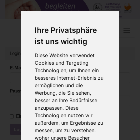
Ihre Privatsphäre
Toggle
naviga
ist uns wichtig
Login
Diese Website verwendet
Cookies und Targeting
E-Mail Addresse:
Technologien, um Ihnen ein
besseres Internet-Erlebnis zu
ermöglichen und die
Passwort:
Werbung, die Sie sehen,
besser an Ihre Bedürfnisse
anzupassen. Diese
Technologien nutzen wir
Eingeloggt bleiben?
außerdem, um Ergebnisse zu
Login
Passwort vergessen?
messen, um zu verstehen,
woher unsere Besucher