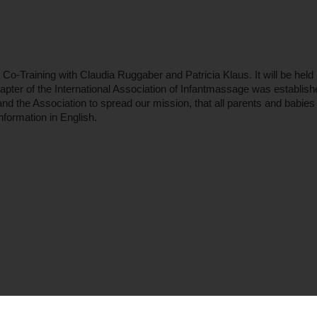
Co-Training with Claudia Ruggaber and Patricia Klaus. It will be held i
er of the International Association of Infantmassage was establishe
nd the Association to spread our mission, that all parents and babies
nformation in English.