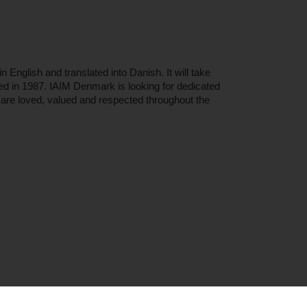
n English and translated into Danish. It will take
d in 1987. IAIM Denmark is looking for dedicated
 are loved, valued and respected throughout the