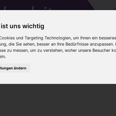
 ist uns wichtig
ookies und Targeting Technologien, um Ihnen ein besseres 
ng, die Sie sehen, besser an Ihre Bedürfnisse anzupassen.
en
IAIM-Trainer
Netzwerke
Für Eltern
sse zu messen, um zu verstehen, woher unsere Besucher 
ln.
Zertifizierung
Kosten
Team-Fortbildung
Termin
llungen ändern
ish translated into Danish in Copenhagen