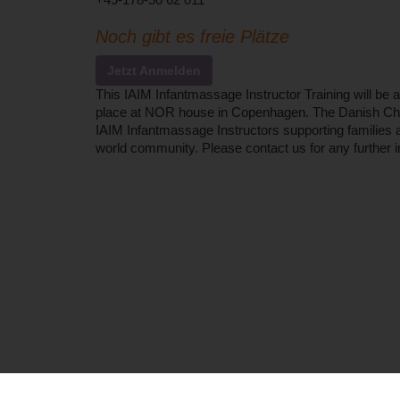
+49-178-50 62 011
Noch gibt es freie Plätze
Jetzt Anmelden
This IAIM Infantmassage Instructor Training will be a 
place at NOR house in Copenhagen. The Danish Chapt
IAIM Infantmassage Instructors supporting families a
world community. Please contact us for any further i