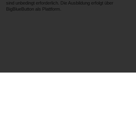
sind unbedingt erforderlich. Die Ausbildung erfolgt über
BigBlueButton als Plattform.
Cookie-Einstellungen
© Babymassagen Ausbildung 2026
AGB
Datenschutz
Cookies