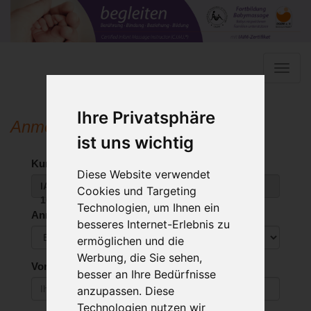
Toggle
naviga
Ihre Privatsphäre
Anmeldung
ist uns wichtig
Kurs:*
Diese Website verwendet
IAIM Kursleiterausbildung Winterthur, Schweiz
Cookies und Targeting
10-2025
Technologien, um Ihnen ein
Anrede:*
besseres Internet-Erlebnis zu
ermöglichen und die
Werbung, die Sie sehen,
Vorname:*
besser an Ihre Bedürfnisse
anzupassen. Diese
Technologien nutzen wir